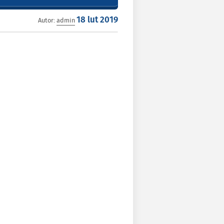
Opublikowano
Autor:
admin
18 lut 2019
w
dniu