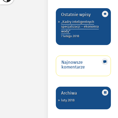
Ostatnie wpisy
„Kadry inteligentnych
specjalizacji – ekonomia
wody”
7 lutego 2018
Najnowsze
komentarze
Archiwa
luty 2018