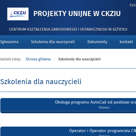
Czc
-
PROJEKTY UNIJNE W CKZIU
SZK
DLA
CENTRUM KSZTAŁCENIA ZAWODOWEGO I USTAWICZNEGO W GIŻYCKU
NAUC
Ogłoszenia
Szkolenia dla nauczycieli
Dokumenty
kontakt
Jesteś tutaj:
Strona główna
Szkolenia dla nauczycieli
Szkolenia dla nauczycieli
Obsługa programu AutoCad od podstaw ora
Pobierz
Operator i Operator programista C
Pobierz